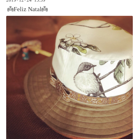
2019
12
24 15:59
👼Feliz Natal👼