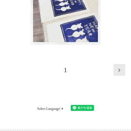
1
Select Language
▼