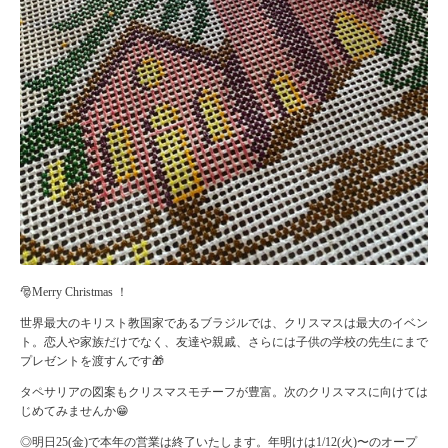
🎅Merry Christmas ！
世界最大のキリスト教国家であるブラジルでは、クリスマスは最大のイベン
ト。恋人や家族だけでなく、友達や親戚、さらには子供の学校の先生にまで
プレゼントを渡すんです🎁
タペサリアの図案もクリスマスモチーフが豊富。次のクリスマスに向けては
じめてみませんか😁
◎明日25(金)で本年の営業は終了いたします。年明けは1/12(火)〜のオープ