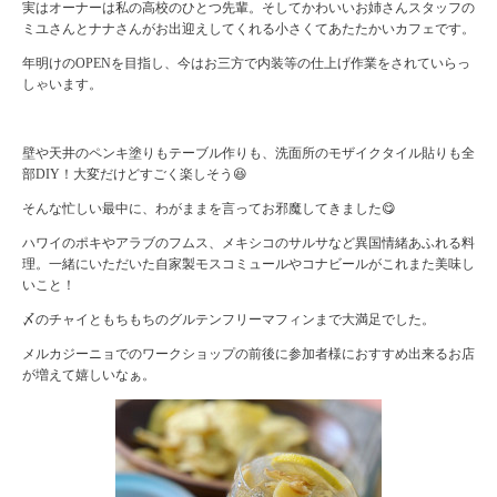
実はオーナーは私の高校のひとつ先輩。そしてかわいいお姉さんスタッフの
ミユさんとナナさんがお出迎えしてくれる小さくてあたたかいカフェです。
年明けのOPENを目指し、今はお三方で内装等の仕上げ作業をされていらっ
しゃいます。
壁や天井のペンキ塗りもテーブル作りも、洗面所のモザイクタイル貼りも全
部DIY！大変だけどすごく楽しそう😆
そんな忙しい最中に、わがままを言ってお邪魔してきました😋
ハワイのポキやアラブのフムス、メキシコのサルサなど異国情緒あふれる料
理。一緒にいただいた自家製モスコミュールやコナビールがこれまた美味し
いこと！
〆のチャイともちもちのグルテンフリーマフィンまで大満足でした。
メルカジーニョでのワークショップの前後に参加者様におすすめ出来るお店
が増えて嬉しいなぁ。