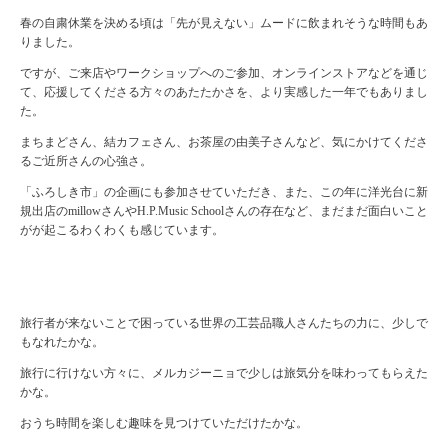
春の自粛休業を決める頃は「先が見えない」ムードに飲まれそうな時間もあ
りました。
ですが、ご来店やワークショップへのご参加、オンラインストアなどを通じ
て、応援してくださる方々のあたたかさを、より実感した一年でもありまし
た。
まちまどさん、結カフェさん、お茶屋の由美子さんなど、気にかけてくださ
るご近所さんの心強さ。
「ふろしき市」の企画にも参加させていただき、また、この年に洋光台に新
規出店のmillowさんやH.P.Music Schoolさんの存在など、まだまだ面白いこと
がが起こるわくわくも感じています。
旅行者が来ないことで困っている世界の工芸品職人さんたちの力に、少しで
もなれたかな。
旅行に行けない方々に、メルカジーニョで少しは旅気分を味わってもらえた
かな。
おうち時間を楽しむ趣味を見つけていただけたかな。