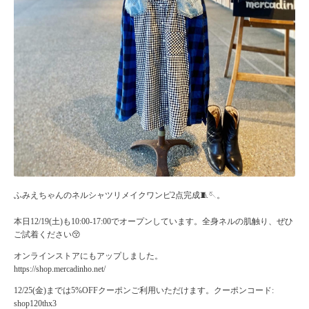
ふみえちゃんのネルシャツリメイクワンピ2点完成🧵🪡。
本日12/19(土)も10:00-17:00でオープンしています。全身ネルの肌触り、ぜひ
ご試着ください😚
オンラインストアにもアップしました。
https://shop.mercadinho.net/
12/25(金)までは5%OFFクーポンご利用いただけます。クーポンコード:
shop120thx3