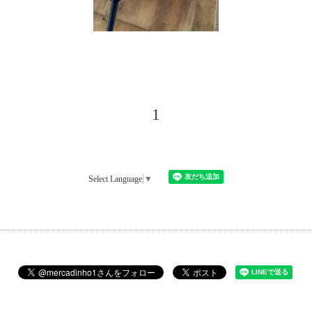
1
Select Language
▼