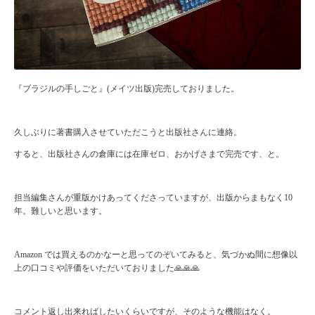
『ブラジルの手しごと』(メイツ出版)完売しておりました。
久しぶりに著書購入させていただこうと出版社さんに連絡。
すると、出版社さんの倉庫には在庫ゼロ、おかげさまで完売です、と。
担当編集さんが重版かけあってくださっていますが、出版からまもなく10
年。難しいと思います。
Amazon では買えるのかなーと思ってのぞいてみると、気づかぬ間に想像以
上の口コミや評価をいただいておりました🙏🙏🙏
コメント返し出来ればしたいくらいですが、そのような機能はなく。