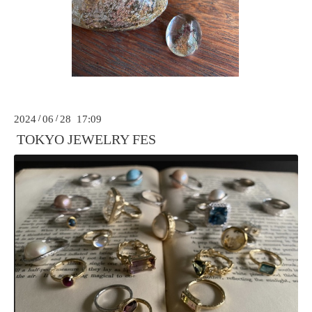
2024
/
06
/
28 17:09
TOKYO JEWELRY FES