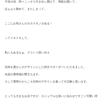
子供の頃、時々こっそり引き出し開けて、薄紙を開いて。
ほぉぉと眺めて、またしまって。
ここにお母さんのタカラモノがある！
ってドキドキして。
私にもあるなぁ、そういう想い出☺️
石枠を透かしのデザインにした特注でオーダーいただきました。
水晶の透明感が際立ちます。
そして透明だからこそ石枠のデザインを凝って大正解と思います。
とっても大きなお石ですが、カジュアルな装いに合わせてすごく可愛い😍