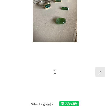
1
Select Language
▼