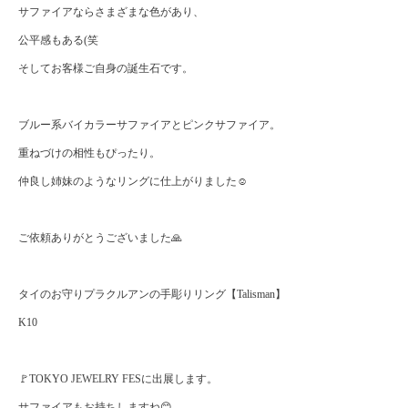
サファイアならさまざまな色があり、
公平感もある(笑
そしてお客様ご自身の誕生石です。
ブルー系バイカラーサファイアとピンクサファイア。
重ねづけの相性もぴったり。
仲良し姉妹のようなリングに仕上がりました☺️
ご依頼ありがとうございました🙏
タイのお守りプラクルアンの手彫りリング【Talisman】
K10
🚩TOKYO JEWELRY FESに出展します。
サファイアもお持ちしますね😊