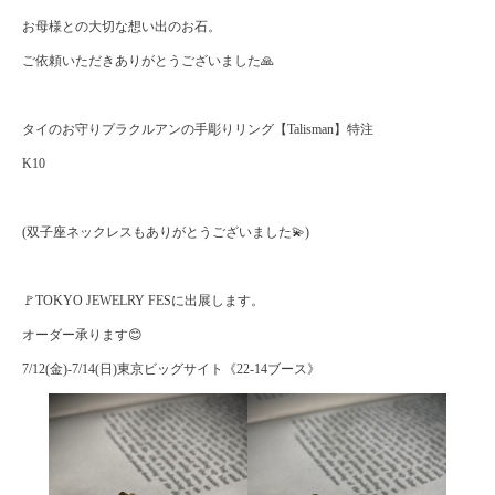
お母様との大切な想い出のお石。
ご依頼いただきありがとうございました🙏
タイのお守りプラクルアンの手彫りリング【Talisman】特注
K10
(双子座ネックレスもありがとうございました💫)
🚩TOKYO JEWELRY FESに出展します。
オーダー承ります😊
7/12(金)-7/14(日)東京ビッグサイト《22-14ブース》