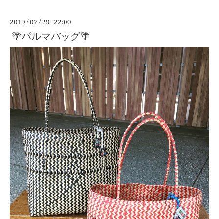
2019
/
07
/
29 22:00
🌴パルマバッグ🌴