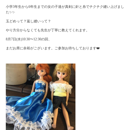
小学3年生から6年生までの女の子達が真剣に針と糸でチクチク縫い上げまし
た✨✨
玉どめって？返し縫いって？
やり方分からなくても先生が丁寧に教えてくれます。
8月7日(水)10:30〜12:30の回、
まだお席に余裕がございます。ご参加お待ちしております❤️