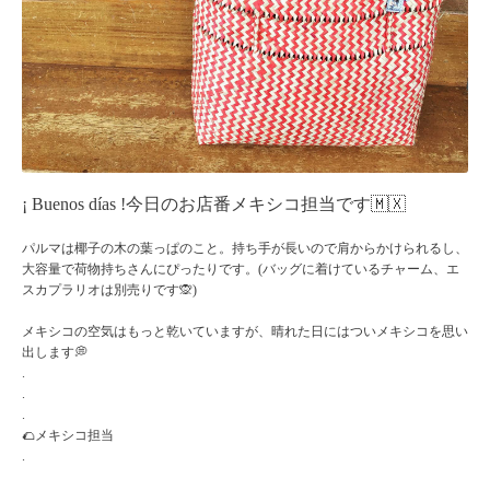
¡ Buenos días !今日のお店番メキシコ担当です🇲🇽
パルマは椰子の木の葉っぱのこと。持ち手が長いので肩からかけられるし、
大容量で荷物持ちさんにぴったりです。(バッグに着けているチャーム、エ
スカプラリオは別売りです🙊)
メキシコの空気はもっと乾いていますが、晴れた日にはついメキシコを思い
出します💭
.
.
.
🌮メキシコ担当
.