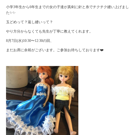
小学3年生から6年生までの女の子達が真剣に針と糸でチクチク縫い上げまし
た✨✨
玉どめって？返し縫いって？
やり方分からなくても先生が丁寧に教えてくれます。
8月7日(水)10:30〜12:30の回、
まだお席に余裕がございます。ご参加お待ちしております❤️