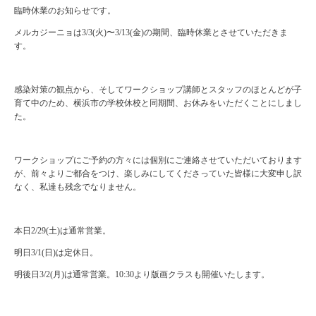
臨時休業のお知らせです。
メルカジーニョは3/3(火)〜3/13(金)の期間、臨時休業とさせていただきま
す。
感染対策の観点から、そしてワークショップ講師とスタッフのほとんどが子
育て中のため、横浜市の学校休校と同期間、お休みをいただくことにしまし
た。
ワークショップにご予約の方々には個別にご連絡させていただいております
が、前々よりご都合をつけ、楽しみにしてくださっていた皆様に大変申し訳
なく、私達も残念でなりません。
本日2/29(土)は通常営業。
明日3/1(日)は定休日。
明後日3/2(月)は通常営業。10:30より版画クラスも開催いたします。