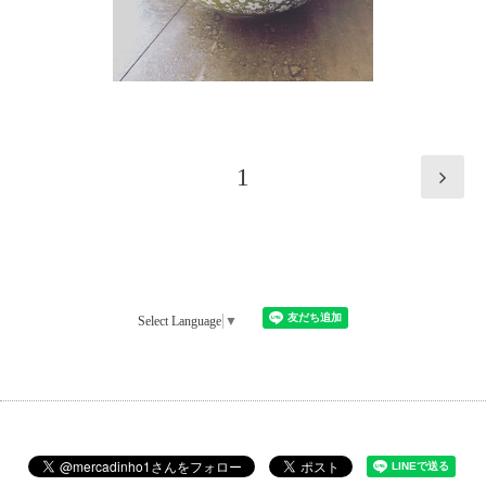
1
Select Language
▼