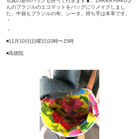
写真の新作バッグも持って行きます🧳。ZAKKA HAKUさ
んのブラジルのエコマットをバッグにリメイクしまし
た。中袋もブラジルの布、シータ。持ち手は本革です。
・
・
◾️11月10日(日曜日)10時〜15時
◾️高徳院