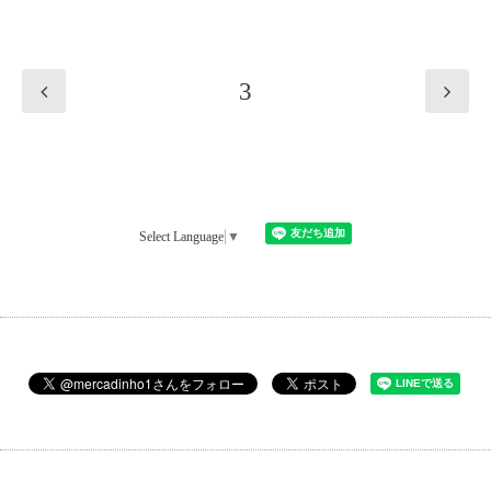
3
Select Language
▼