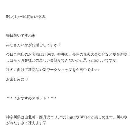
8/10(土)〜8/18(日)お休み
毎日暑いですね☀️
みなさんいかがお過ごしですか？
今日ご来店のお客様は川遊び、軽井沢、長岡の花火大会などなど夏を満喫！
しばらくお客様との楽しい会話ができないかと思うと寂しいですが、
秋冬に向けて新商品や新ワークショップを企画中です✨✨
お楽しみに♡
＊＊＊おすすめスポット＊＊＊
神奈川県は山北町・西丹沢エリアで川遊びやBBQ🍖が楽しめます。川の水
が冷たすぎて凍えます🤣