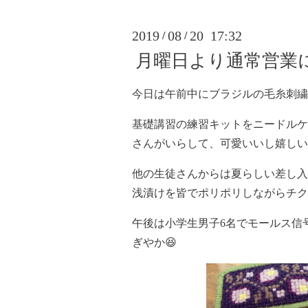
2019
08
20 17:32
/
/
月曜日より通常営業
今日は午前中にブラジルの毛糸刺繍
基礎講習の練習キットをニードルケ
さんがいらして、可愛いいし嬉しい
他の生徒さんからは夏らしい差し入
浅漬けを皆でポリポリしながらチク
午後は小学生男子6名でモールス信
ぎやか😆