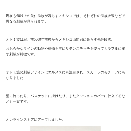
現在も60以上の先住民族が暮らすメキシコでは、それぞれの民族衣装などで
異なる刺繍が見られます。
オトミ族は紀元前5000年前後からメキシコ山間部に暮らす先住民族。
おおらかなラインの動物や植物を主にサテンステッチを使ってカラフルに施
す刺繍が特徴です。
オトミ族の刺繍デザインはエルメスにも注目され、スカーフのモチーフにも
なりました。
壁に飾ったり、バスケットに掛けたり。またクッションカバーに仕立てるな
ども一案です。
オンラインストア
にアップしました。