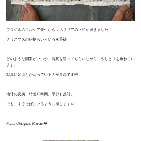
ブラジルのマルシア先生からタペサリアの下絵が届きました！
クリスマスの絵柄もいろいろ🎄🎅🧸
どのような図案がいいか、写真を送ってもらいながら、やりとりを重ねてい
ます。
写真に足🦶とか写っているのが最高です🤣
地球の真裏、時差12時間、季節も反対。
でも、すぐそばにいるように感じます☺️
Muito Obrigada, Márcia ❤️