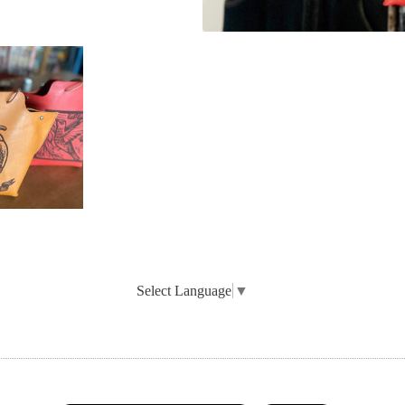
Select Language
▼