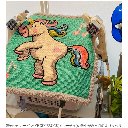
洋光台のカービング教室MERUCE(メルーチェ)の先生が数ヶ月前よりタペサ