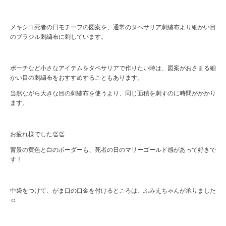
メキシコ死者の日モチーフの図案を、通常のタペサリア刺繍布より細かい目
のブラジル刺繍布に刺しています。
ポーチなど小さなアイテムをタペサリアで作りたい時は、図案がおさまる細
かい目の刺繍布をおすすめすることもあります。
当然ながら大きな目の刺繍布を使うより、同じ面積を刺すのに時間がかかり
ます。
お疲れ様でした👏👏
背景の黄色と白のボーダーも、死者の日のマリーゴールド感があって好きで
す！
中袋をつけて、がま口の口金を付けるところは、ふみえちゃんが承りました
☺️