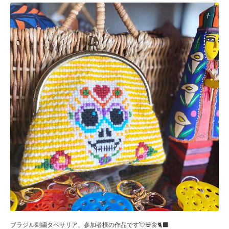
ブラジル刺繍タペサリア、参加者様の作品です💘💀🌼🐈‍⬛