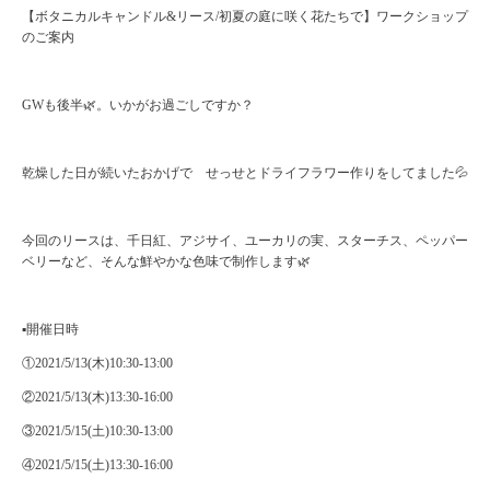
【ボタニカルキャンドル&リース/初夏の庭に咲く花たちで】ワークショップ
のご案内
GWも後半🌿。いかがお過ごしですか？
乾燥した日が続いたおかげで せっせとドライフラワー作りをしてました💦
今回のリースは、千日紅、アジサイ、ユーカリの実、スターチス、ペッパー
ベリーなど、そんな鮮やかな色味で制作します🌿
▪️開催日時
①2021/5/13(木)10:30-13:00
②2021/5/13(木)13:30-16:00
③2021/5/15(土)10:30-13:00
④2021/5/15(土)13:30-16:00