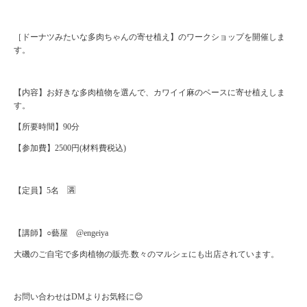
［ドーナツみたいな多肉ちゃんの寄せ植え】のワークショップを開催しま
す。
【内容】お好きな多肉植物を選んで、カワイイ麻のベースに寄せ植えしま
す。
【所要時間】90分
【参加費】2500円(材料費税込)
【定員】5名 🈵
【講師】○藝屋 @engeiya
大磯のご自宅で多肉植物の販売.数々のマルシェにも出店されています。
お問い合わせはDMよりお気軽に😊