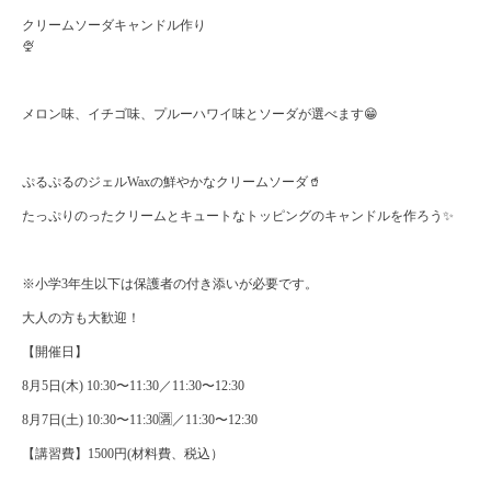
クリームソーダキャンドル作り
🍨
メロン味、イチゴ味、プルーハワイ味とソーダが選べます😁
ぷるぷるのジェルWaxの鮮やかなクリームソーダ🥤
たっぷりのったクリームとキュートなトッピングのキャンドルを作ろう✨
※小学3年生以下は保護者の付き添いが必要です。
大人の方も大歓迎！
【開催日】
8月5日(木) 10:30〜11:30／11:30〜12:30
8月7日(土) 10:30〜11:30🈵／11:30〜12:30
【講習費】1500円(材料費、税込）