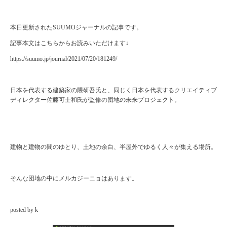
本日更新されたSUUMOジャーナルの記事です。
記事本文はこちらからお読みいただけます↓
https://suumo.jp/journal/2021/07/20/181249/
日本を代表する建築家の隈研吾氏と、同じく日本を代表するクリエイティブ
ディレクター佐藤可士和氏が監修の団地の未来プロジェクト。
建物と建物の間のゆとり、土地の余白、半屋外でゆるく人々が集える場所。
そんな団地の中にメルカジーニョはあります。
posted by k