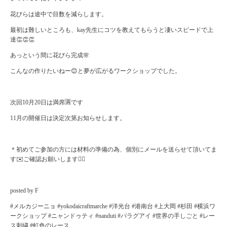
花びらは途中で目数を減らします。
最初は難しいところも、kay先生にコツを教えてもらうと凄いスピードで上
達👏👏👏
あっという間に花びら完成🌸
こんなの作りたいねー😊と夢が広がるワークショップでした。
次回10月20日は満席🈵です
11月の開催日は決定次第お知らせします。
＊初めてご参加の方には材料の準備の為、個別にメールを送らせて頂いてま
す✉️ご確認お願いします🙇‍♀️
posted by F
#メルカジーニョ #yokodaicraftmarche #洋光台 #港南台 #上大岡 #杉田 #横浜ワ
ークショップ #ニャンドゥティ #nanduti #パラグアイ #世界の手しごと #レー
ス刺繍 #虹色のレース