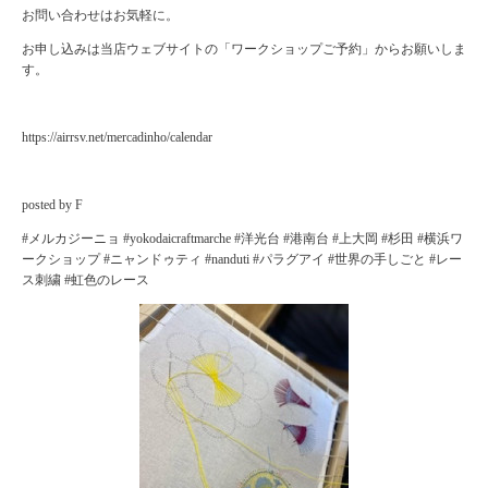
お問い合わせはお気軽に。
お申し込みは当店ウェブサイトの「ワークショップご予約」からお願いしま
す。
https://airrsv.net/mercadinho/calendar
posted by F
#メルカジーニョ #yokodaicraftmarche #洋光台 #港南台 #上大岡 #杉田 #横浜ワ
ークショップ #ニャンドゥティ #nanduti #パラグアイ #世界の手しごと #レー
ス刺繍 #虹色のレース