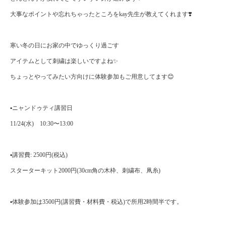
大事なポイントや忘れちゃったところをkay先生が教えてくれます❣️
寒い冬の日にお家の中でゆっくり過ごす
アイテムとして刺繍は楽しいですよね✨
ちょっとやってみたい方向けに体験参加もご用意してます😊
▪️ニャンドゥティ講習日
11/24(水) 10:30〜13:00
▪️講習費: 2500円(税込)
スターターキット2000円(30cm角の木枠、刺繍布、凧糸)
▪️体験参加は3500円(講習費・材料費・税込)で所用2時間半です。