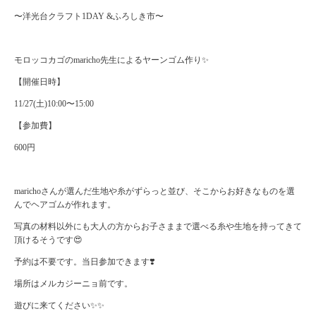
〜洋光台クラフト1DAY &ふろしき市〜
モロッコカゴのmaricho先生によるヤーンゴム作り✨
【開催日時】
11/27(土)10:00〜15:00
【参加費】
600円
marichoさんが選んだ生地や糸がずらっと並び、そこからお好きなものを選
んでヘアゴムが作れます。
写真の材料以外にも大人の方からお子さままで選べる糸や生地を持ってきて
頂けるそうです😍
予約は不要です。当日参加できます❣️
場所はメルカジーニョ前です。
遊びに来てください✨✨