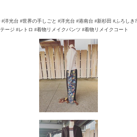
marche #洋光台 #世界の手しごと #洋光台 #港南台 #新杉田 #ふろし
ビンテージ #レトロ #着物リメイクパンツ #着物リメイクコート