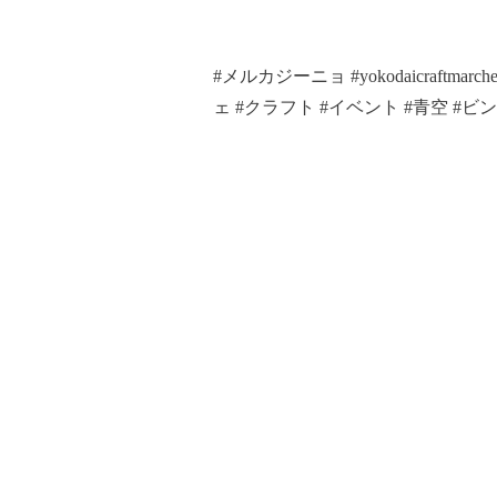
#メルカジーニョ #yokodaicraft
ェ #クラフト #イベント #青空 #