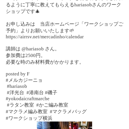
るように丁寧に教えてもらえる
hariasob
さんのワーク
ショップです
🎄
お申し込みは 当店ホームページ「ワークショップご
予約」よりお願いいたします
🌱
https://airrsv.net/mercadinho/calendar
講師は
@hariasob
さん。
参加費は
2500
円。
必要な時のみ材料費がかかります。
posted by F
#
メルカジーニョ
#hariasob
#
洋光台
#
港南台
#
磯子
#yokodaicraftmarche
#
ラタン教室
#
かご編み教室
#
マクラメ編み教室
#
マクラメバッグ
#
ワークショップ横浜