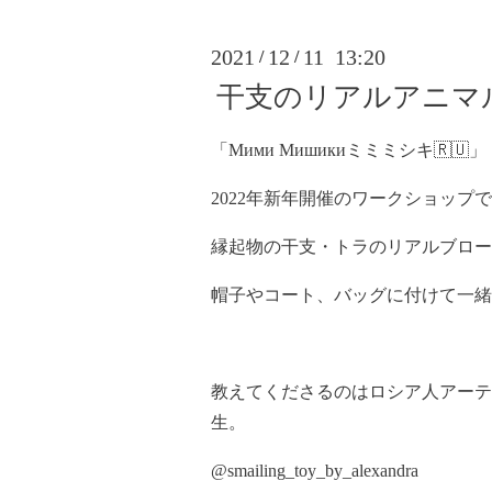
2021
12
11 13:20
/
/
干支のリアルアニマ
「Мими Мишикиミミミシキ🇷🇺」
2022年新年開催のワークショップです
縁起物の干支・トラのリアルブロー
帽子やコート、バッグに付けて一緒
教えてくださるのはロシア人アーテ
生。
@smailing_toy_by_alexandra