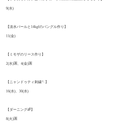
9(水)
【淡水パールと14kgfのバングル作り】
11(金)
【ミモザのリース作り】
2(水)🈵、4(金)🈵
【ニャンドゥティ刺繍🪡】
16(水)、30(水)
【ダーニング🌈】
8(火)🈵