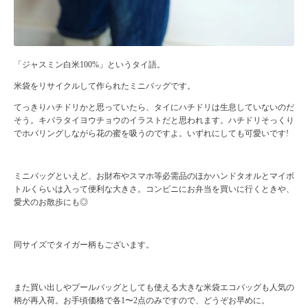
「ジャスミン白米100%」というタイ語。
米袋をリサイクルして作られたミニバッグです。
てっきりハチドリかと思っていたら、タイにハチドリは生息していないのだ
そう。キバラタイヨウチョウのイラストだと思われます。ハチドリそっくり
でホバリングしながら花の蜜を吸うのですよ。いずれにしても可愛いです!
ミニバッグといえど、お財布やスマホ等必需品のほかハンドタオルとマイボ
トルくらいは入って便利な大きさ。コンビニにお弁当を買いに行くときや、
愛犬のお散歩にも◎
同サイズでタイガー柄もございます。
また買い出しやプールバッグとしても使える大きな米袋エコバッグも人気の
柄が再入荷。お手頃価格で各1〜2点のみですので、どうぞお早めに。