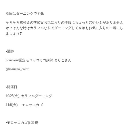
次回はダーニングです🧶
そろそろ衣替えの季節👚お気に入りの洋服にちょっと穴やシミがありません
か？そんな時はカラフルな糸でダーニングして今年もお気に入りの一着にし
ましょう❣️
▪️講師
Tomoknit認定モロッコカゴ講師 まりこさん
@maricho_color
▪️開催日
10/25(火) カラフルダーニング
11/8(火) モロッコカゴ
▪️モロッコカゴ参加費