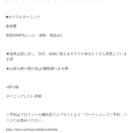
■カラフルダーニング
参加費
初回3000円(レシピ・材料・税込み)
★道具は貸し出し。当日、自由に使えるカラフル糸をたくさん用意していま
す🌈
★お持ち帰り用の糸は3種類選べます🎁
○持ち物
ダーニングしたい衣類
ご予約はプロフィール欄当店ウェブサイトより「ワークショップご予約」ペ
ージにお進みください。
https://airrsv.net/mercadinho/calendar