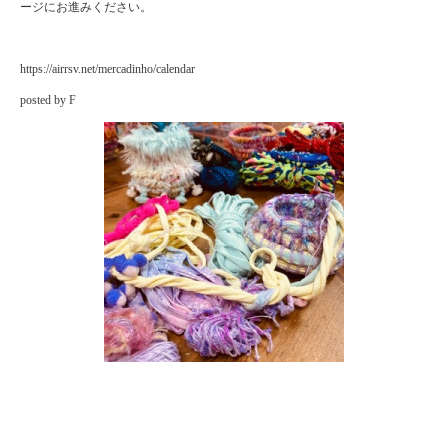
ージにお進みください。
https://airrsv.net/mercadinho/calendar
posted by F