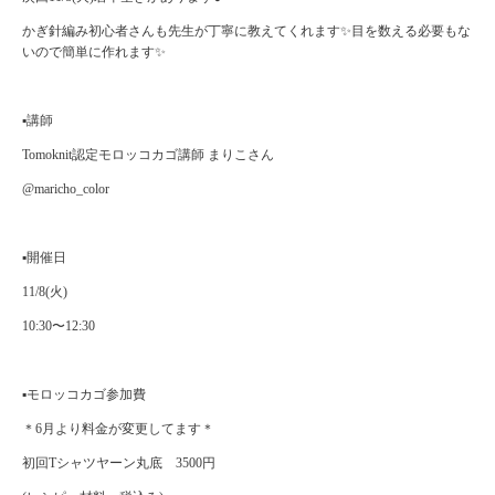
かぎ針編み初心者さんも先生が丁寧に教えてくれます✨目を数える必要もな
いので簡単に作れます✨
▪️講師
Tomoknit認定モロッコカゴ講師 まりこさん
@maricho_color
▪️開催日
11/8(火)
10:30〜12:30
▪️モロッコカゴ参加費
＊6月より料金が変更してます＊
初回Tシャツヤーン丸底 3500円