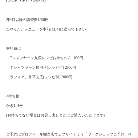
(レシピ・材料・税込み)
2回目以降の講習費1500円
⚠️やりたいメニューを事前にDMに送って下さい
材料費は
・Tシャツヤーン丸底レシピお持ちの方 1000円
・Ｔシャツヤーン楕円形(レシピ付) 2000円
・ラフィア、井草丸底(レシピ付) 2000円
○持ち物
かぎ針4号
(お持ちでない場合はお貸し出しまたはご購入いただけます)
ご予約はプロフィール欄当店ウェブサイトより「ワークショップご予約」ペ