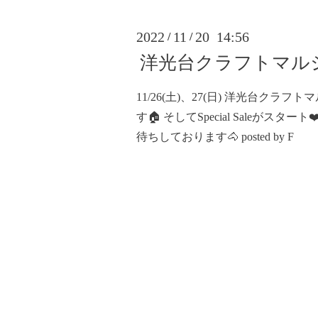
2022
11
20 14:56
/
/
洋光台クラフトマルシェSp
11/26(土)、27(日) 洋光台ク
す🏠 そしてSpecial Saleがス
待ちしております🐴 posted by F