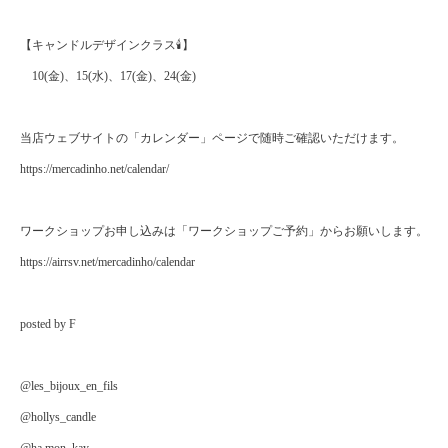
【キャンドルデザインクラス🕯】
10(金)、15(水)、17(金)、24(金)
当店ウェブサイトの「カレンダー」ページで随時ご確認いただけます。
https://mercadinho.net/calendar/
ワークショップお申し込みは「ワークショップご予約」からお願いします。
https://airrsv.net/mercadinho/calendar
posted by F
@les_bijoux_en_fils
@hollys_candle