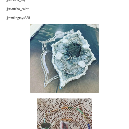
@ha.mon_kay
@maricho_color
@smilingtoys888