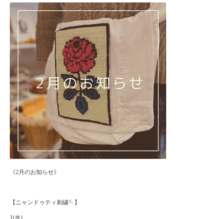
《2月のお知らせ》
【ニャンドゥティ刺繍🪡】
1(水)