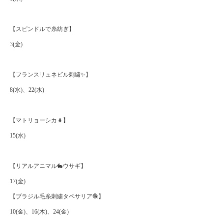
【スピンドルで糸紡ぎ】
3(金)
【フランスリュネビル刺繍✨】
8(水)、22(水)
【マトリョーシカ🪆】
15(水)
【リアルアニマル🐇ウサギ】
17(金)
【ブラジル毛糸刺繍タペサリア🧶】
10(金)、16(木)、24(金)