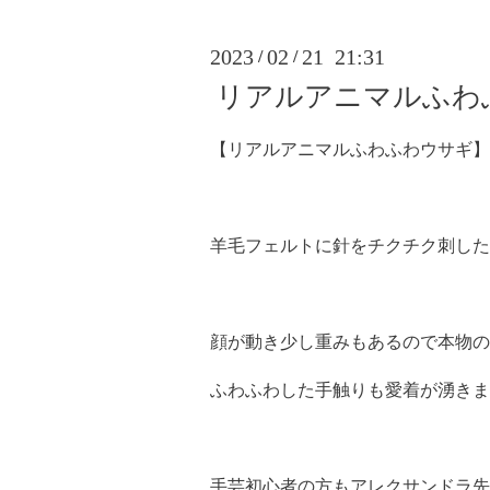
2023
02
21 21:31
/
/
リアルアニマルふわ
【リアルアニマルふわふわウサギ】
羊毛フェルトに針をチクチク刺した
顔が動き少し重みもあるので本物のミ
ふわふわした手触りも愛着が湧きま
手芸初心者の方もアレクサンドラ先