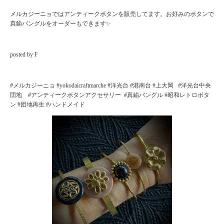
メルカジーニョではアンティークボタンを販売してます。お好みのボタンで
真鍮バングルをオーダーもできます✨
posted by F
#メルカジーニョ #yokodaicraftmarche #洋光台 #港南台 #上大岡 #洋光台中央
団地 #アンティークボタンアクセサリー #真鍮バングル #昭和レトロボタ
ン #団地再生 #ハンドメイド