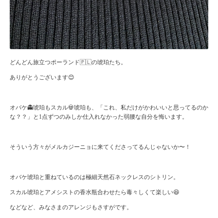
どんどん旅立つポーランド🇵🇱の琥珀たち。
ありがとうございます😊
オバケ👻琥珀もスカル💀琥珀も、「これ、私だけがかわいいと思ってるのか
な？？」と1点ずつのみしか仕入れなかった弱腰な自分を悔います。
そういう方々がメルカジーニョに来てくださってるんじゃないか〜！
オバケ琥珀と重ねているのは極細天然石ネックレスのシトリン。
スカル琥珀とアメシストの香水瓶合わせたら毒々しくて楽しい😆
などなど、みなさまのアレンジもさすがです。