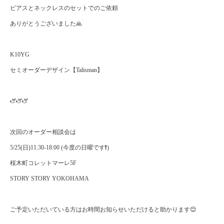
ピアスとネックレスのセットでのご依頼
ありがとうございました🙏
K10YG
セミオーダーデザイン【Talisman】
🫏🫏🫏
次回のオーダー相談会は
5/25(日)11:30-18:00 (今度の日曜です❗️)
桜木町コレットマーレ5F
STORY STORY YOKOHAMA
ご予定いただいている方はお時間お知らせいただけると助かります😊