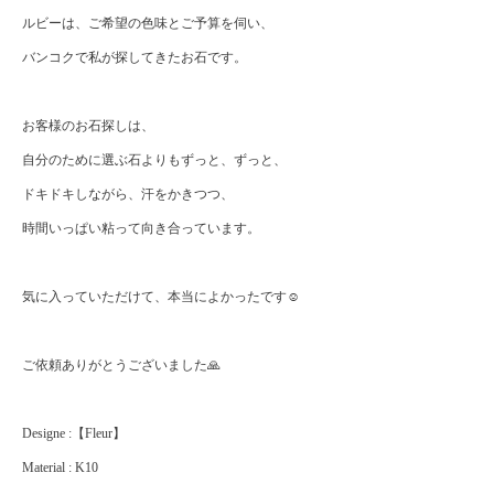
ルビーは、ご希望の色味とご予算を伺い、
バンコクで私が探してきたお石です。
お客様のお石探しは、
自分のために選ぶ石よりもずっと、ずっと、
ドキドキしながら、汗をかきつつ、
時間いっぱい粘って向き合っています。
気に入っていただけて、本当によかったです☺️
ご依頼ありがとうございました🙏
Designe :【Fleur】
Material : K10