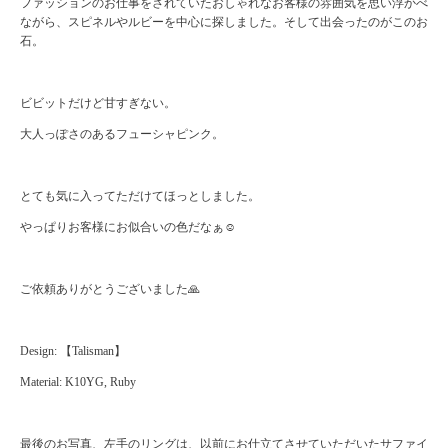
ファッションのお仕事をされていたおしゃれなお客様の雰囲気を思い浮かべ
ながら、スピネルやルビーを中心に探しました。そして出会ったのがこのお
石。
ビビットだけど甘すぎない。
大人っぽさのあるフューシャピンク。
とても気に入ってただけてほっとしました。
やっぱりお客様にお似合いの色だなぁ☺️
ご依頼ありがとうございました🙏
Design: 【Talisman】
Material: K10YG, Ruby
最後のお写真、左手のリングは、以前にお仕立てさせていただいたサファイ