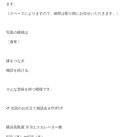
ます。
（スペースによりますので、細部は彫り師にお任せいただきます。）
写真の模様は
〔唐草〕
縁をつなぎ、
物語を続ける。
そんな意味を持つ模様です。
🫏 次回のお仕立て相談会＆POPUP
横浜高島屋 5F Bエスカレーター横
6/10（水）〜6/16（火）