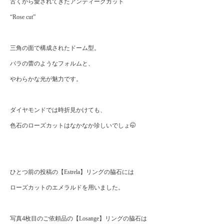
古くから愛されてきたアンティークカット
“Rose cut”
三角の面で構成されたドーム型。
バラの蕾のようなフォルムと、
やわらかな光が魅力です。
ダイヤモンドでは時折見かけても、
色石のローズカットはなかなか珍しいでしょ🤭
ひとつ前の投稿の【Estrela】リングの脇石には
ローズカットのエメラルドを用いました。
写真4枚目のご依頼品の【Losange】リングの脇石は