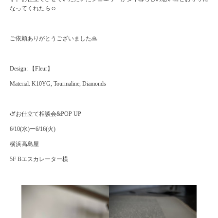
なってくれたら☺️
ご依頼ありがとうございました🙏
Design: 【Fleur】
Material: K10YG, Tourmaline, Diamonds
🫏お仕立て相談会&POP UP
6/10(水)ー6/16(火)
横浜高島屋
5F Bエスカレーター横